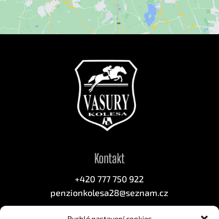
Kontakt
+420 777 750 922
penzionkolesa28@seznam.cz
Rychlé nastavení cookies